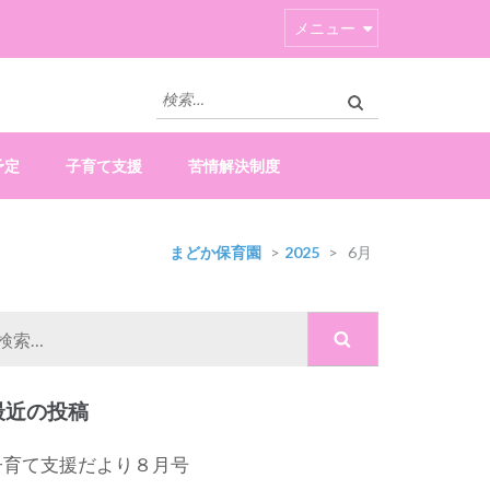
メニュー
検
索:
予定
子育て支援
苦情解決制度
まどか保育園
>
2025
>
6月
検
索:
最近の投稿
子育て支援だより８月号