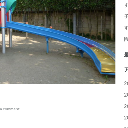
2
2
2
 a comment
2