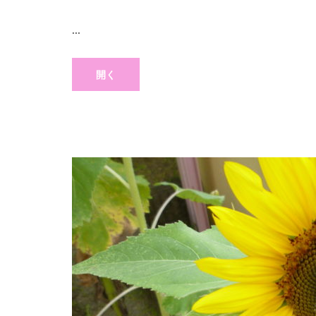
...
開く