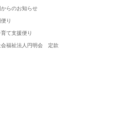
園からのお知らせ
園便り
子育て支援便り
社会福祉法人円明会 定款