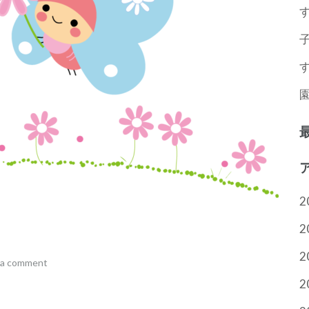
2
2
2
 a comment
2