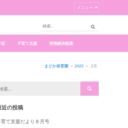
メニュー
検
索:
予定
子育て支援
苦情解決制度
まどか保育園
>
2025
>
2月
検
索:
最近の投稿
子育て支援だより８月号