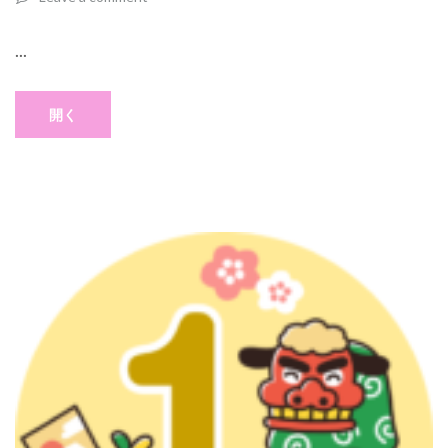
...
開く