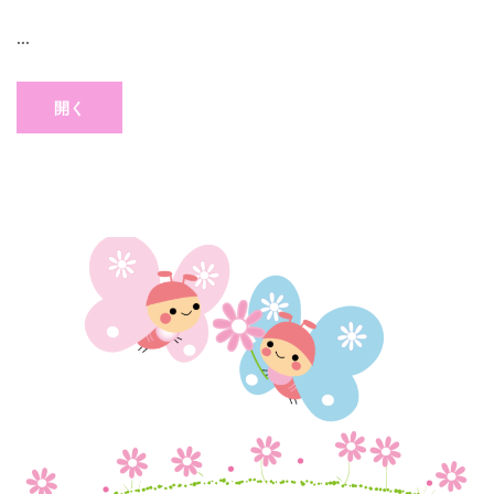
...
開く